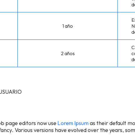
d
E
1 año
N
d
C
2 años
c
d
 USUARIO
eb page editors now use
Lorem Ipsum
as their default mo
 infancy. Various versions have evolved over the years, 