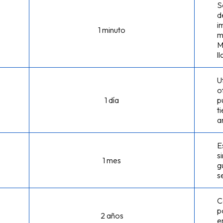
S
d
i
1 minuto
m
M
l
U
o
1 día
p
t
a
E
s
1 mes
g
s
C
p
2 años
e