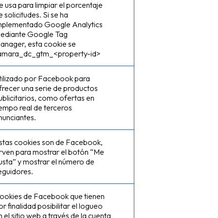
e usa para limpiar el porcentaje
e solicitudes. Si se ha
mplementado Google Analytics
ediante Google Tag
anager, esta cookie se
lamara_dc_gtm_<property-id>
tilizado por Facebook para
frecer una serie de productos
ublicitarios, como ofertas en
iempo real de terceros
nunciantes.
stas cookies son de Facebook,
irven para mostrar el botón “Me
usta” y mostrar el número de
eguidores.
ookies de Facebook que tienen
or finalidad posibilitar el logueo
n el sitio web a través de la cuenta