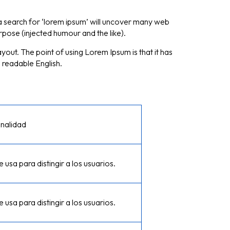
 a search for ‘lorem ipsum’ will uncover many web
rpose (injected humour and the like).
ayout. The point of using Lorem Ipsum is that it has
e readable English.
inalidad
e usa para distingir a los usuarios.
e usa para distingir a los usuarios.