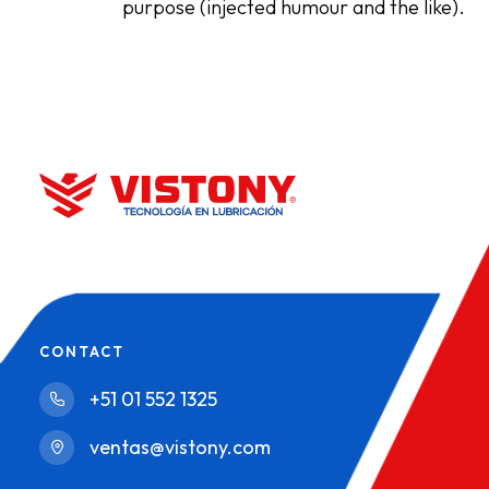
purpose (injected humour and the like).
CONTACT
+51 01 552 1325
ventas@vistony.com