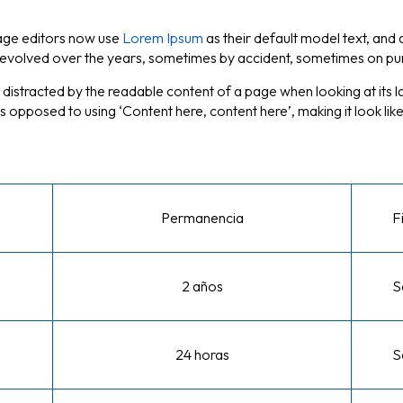
age editors now use
Lorem Ipsum
as their default model text, and
have evolved over the years, sometimes by accident, sometimes on pu
 be distracted by the readable content of a page when looking at its l
as opposed to using ‘Content here, content here’, making it look lik
Permanencia
F
2 años
S
24 horas
S