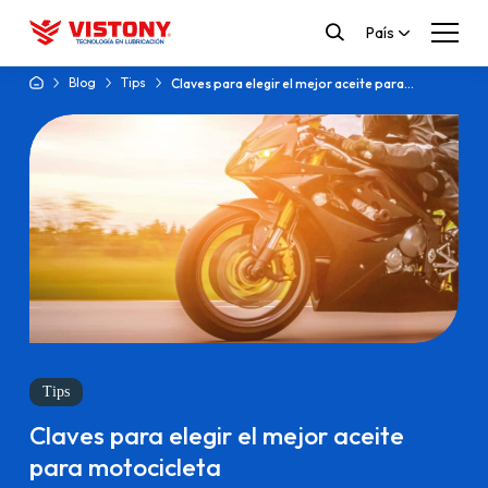
País
Blog
Tips
Claves para elegir el mejor aceite para
motocicleta
Tips
Claves para elegir el mejor aceite
para motocicleta