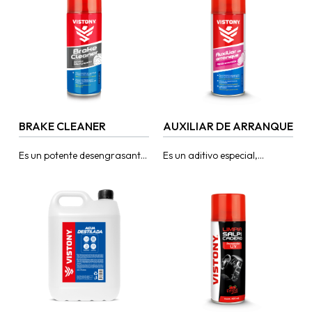
BRAKE CLEANER
AUXILIAR DE ARRANQUE
Es un potente desengrasante
Es un aditivo especial,
limpiador de superficies con
altamente concentrado en
una alta capacidad de
éter, diseñado para solventar
remoción de asbesto, polvo,
situaciones en las que bajas
residuos de grasa,...
temperaturas o humedad...