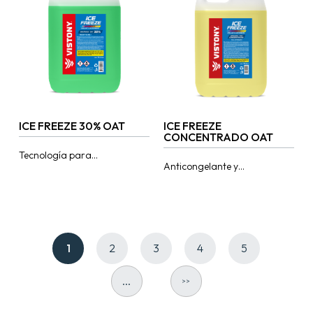
parabrisas con óptima...
encuentran en los...
ICE FREEZE 30% OAT
ICE FREEZE
CONCENTRADO OAT
Tecnología para
Anticongelante y
proporcionar una completa
refrigetante concentrado. La
protección a todos los
tecnología OAT (Organic
componentes del circuito de
Acid Technology) protege el
refrigeración que se
sistema de enfriamiento en
encuentran en los...
altas y bajas...
1
2
3
4
5
...