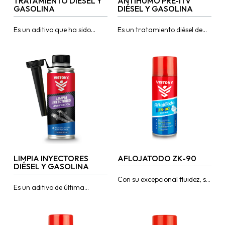
TRATAMIENTO DIÉSEL Y
ANTIHUMO PRE-ITV
GASOLINA
DIÉSEL Y GASOLINA
Es un aditivo que ha sido
Es un tratamiento diésel de
desarrollado especialmente
última generación, diseñado
para limpiar y descarbonizar
para corregir los problemas
todos los sistemas de
ocasionados por residuos
inyección y combustión...
(Oleofinas, pomas, agua y...
LIMPIA INYECTORES
AFLOJATODO ZK-90
DIÉSEL Y GASOLINA
Con su excepcional fluidez, se
Es un aditivo de última
infiltra profundamente en las
generación desarrollado
superficies metálicas,
para efectuar una limpieza
alcanzando poros y grietas.
total en todo el sistema de
Su capacidad para disolver...
inyección y...