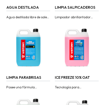
AGUA DESTILADA
LIMPIA SALPICADEROS
Agua destilada libre de sales
Limpiador abrillantador
catiónicas y anióticas.
para materias sintéticas
Además cuenta con pH
plásticas, metálicas, cuero y
neutro y libre de impurezas.
piel. Aporta un acabado muy
Usos: Automotíz:...
brillante y poco graso. Con...
LIMPIA PARABRISAS
ICE FREEZE 10% OAT
Posee una fórmula
Tecnología para
concentrada que limpia
proporcionar una completa
facilmente, dejando un
protección a todos los
aroma fresco y brillo
componentes del circuito de
reluciente. Mantendrá su
refrigeración que se