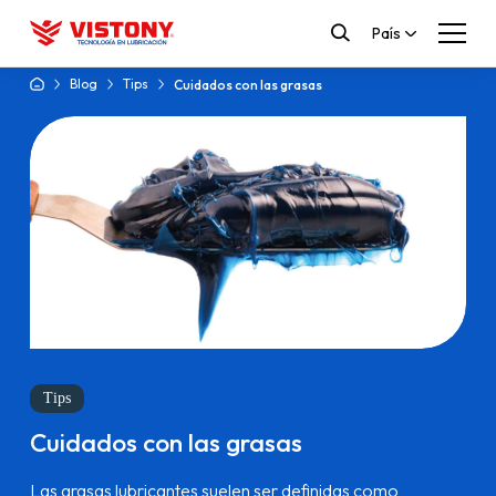
País
Blog
Tips
Cuidados con las grasas
Tips
Cuidados con las grasas
Las grasas lubricantes suelen ser definidas como