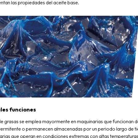
tan las propiedades del aceite base.
ales funciones
 de grasas se emplea mayormente en maquinarias que funcionan d
termitente o permanecen almacenadas por un periodo largo de t
arias que operan en condiciones extremas con altas temperaturas