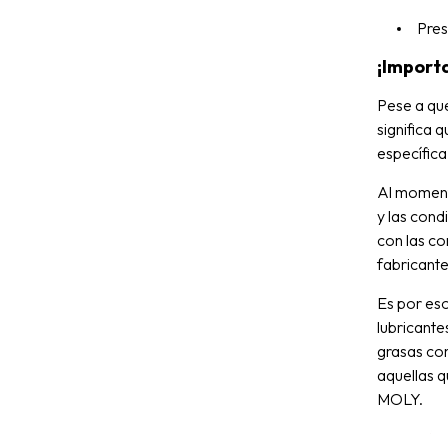
Pres
¡Import
Pese a que
significa 
específica
Al momento
y las cond
con las co
fabricante
Es por es
lubricante
grasas co
aquellas 
MOLY.