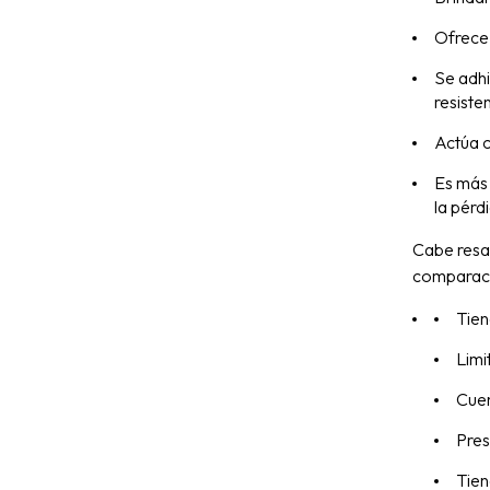
Ofrece 
Se adhi
resiste
Actúa c
Es más 
la pérd
Cabe resal
comparació
Tien
Limi
Cuen
Pres
Tien