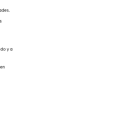
ades.
s
ado y a
 en