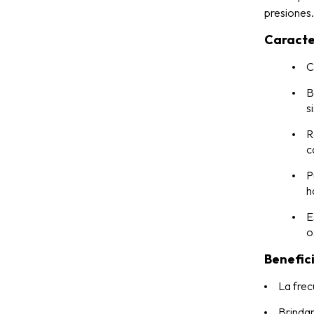
presiones.
Caracte
C
B
s
R
c
P
h
E
o
Benefici
La frec
Brindan