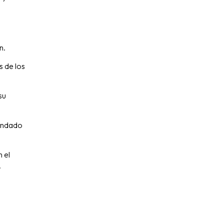
n.
s de los
su
landado
n el
.