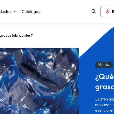
ductos
Catálogos
 grasas lubricantes?
Noticias
¿Qué 
grasa
Existen al
no puede c
esencial el