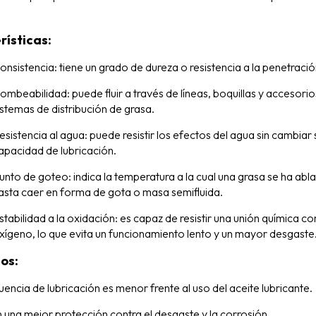
rísticas:
onsistencia: tiene un grado de dureza o resistencia a la penetració
ombeabilidad: puede fluir a través de líneas, boquillas y accesorio
istemas de distribución de grasa.
esistencia al agua: puede resistir los efectos del agua sin cambiar 
apacidad de lubricación.
unto de goteo: indica la temperatura a la cual una grasa se ha ab
asta caer en forma de gota o masa semifluida.
stabilidad a la oxidación: es capaz de resistir una unión química co
xígeno, lo que evita un funcionamiento lento y un mayor desgaste
os:
uencia de lubricación es menor frente al uso del aceite lubricante.
 una mejor protección contra el desgaste y la corrosión.