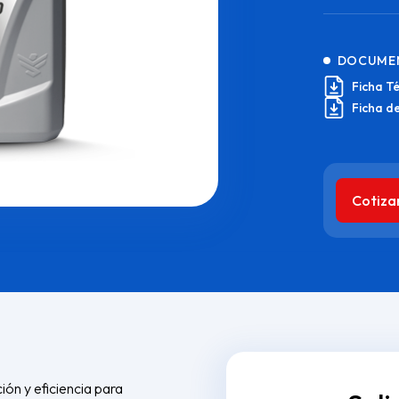
DOCUME
Ficha T
Ficha d
Cotiza
ón y eficiencia para