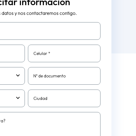
citar información
s datos y nos contactaremos contigo.
Celular *
Nº de documento
Ciudad
ta?