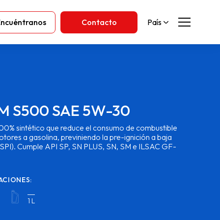
Encuéntranos
Contacto
País
M S500 SAE 5W-30
100% sintético que reduce el consumo de combustible
tores a gasolina, previniendo la pre-ignición a baja
LSPI). Cumple API SP, SN PLUS, SN, SM e ILSAC GF-
ACIONES:
1 L