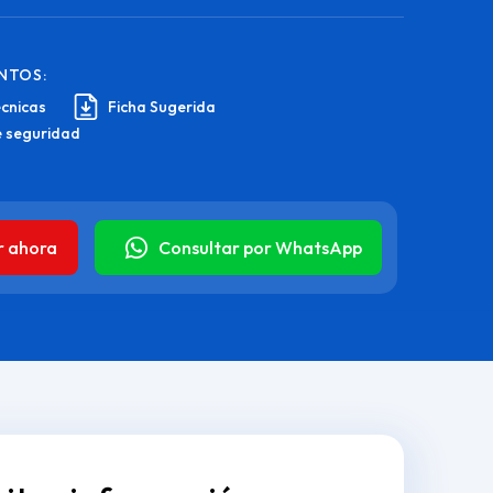
NTOS:
écnicas
Ficha Sugerida
e seguridad
r ahora
Consultar por WhatsApp