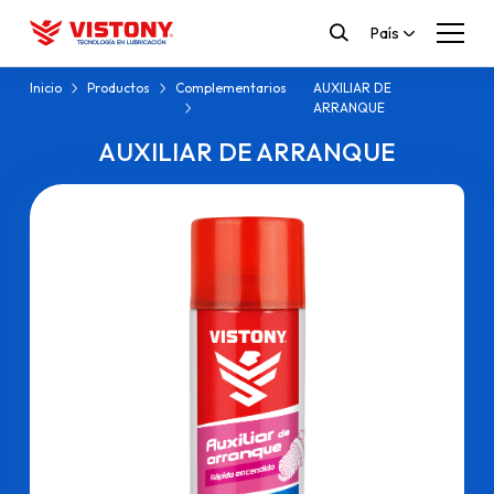
País
Inicio
Productos
Complementarios
AUXILIAR DE
ARRANQUE
AUXILIAR DE ARRANQUE