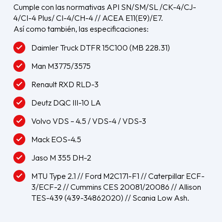
Cumple con las normativas API SN/SM/SL /CK-4/CJ-
4/CI-4 Plus/ CI-4/CH-4 // ACEA E11(E9)/E7.
Así como también, las especificaciones:
Daimler Truck DTFR 15C100 (MB 228.31)
Man M3775/3575
Renault RXD RLD-3
Deutz DQC III-10 LA
Volvo VDS – 4.5 / VDS-4 / VDS-3
Mack EOS-4.5
Jaso M 355 DH-2
MTU Type 2.1 // Ford M2C171-F1 // Caterpillar ECF-
3/ECF-2 // Cummins CES 20081/20086 // Allison
TES-439
(439-34862020) // Scania Low Ash.